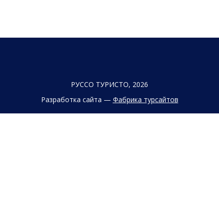
РУССО ТУРИСТО, 2026
Разработка сайта —
Фабрика турсайтов
Политика конфиденциальности
Согласие на обработку конфиденциальных данных
Старый сайт
+7 (863) 333 22 12
+7 (928) 149 20 00
+7 (800) 500 85 21
г. Ростов-на-Дону