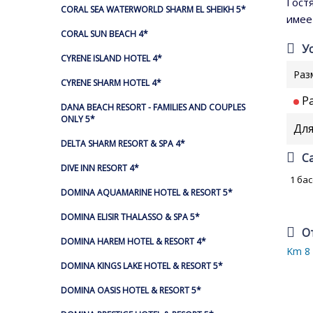
Гост
CORAL SEA WATERWORLD SHARM EL SHEIKH 5*
имее
CORAL SUN BEACH 4*
У
CYRENE ISLAND HOTEL 4*
Раз
CYRENE SHARM HOTEL 4*
Ра
DANA BEACH RESORT - FAMILIES AND COUPLES
ONLY 5*
Для
DELTA SHARM RESORT & SPA 4*
С
DIVE INN RESORT 4*
1 ба
DOMINA AQUAMARINE HOTEL & RESORT 5*
DOMINA ELISIR THALASSO & SPA 5*
О
DOMINA HAREM HOTEL & RESORT 4*
Km 8 
DOMINA KINGS LAKE HOTEL & RESORT 5*
DOMINA OASIS HOTEL & RESORT 5*