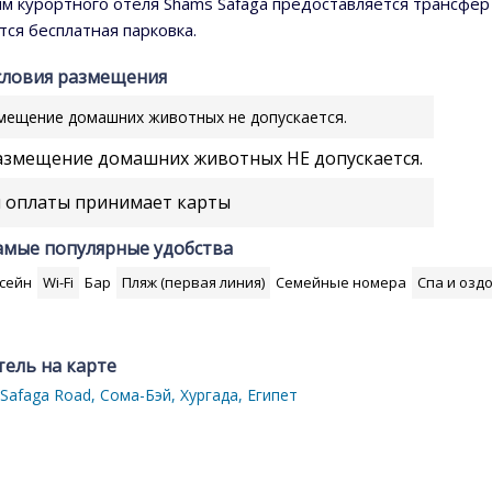
ям курортного отеля Shams Safaga предоставляется трансфер
тся бесплатная парковка.
словия размещения
мещение домашних животных не допускается.
змещение домашних животных НЕ допускается.
 оплаты принимает карты
амые популярные удобства
ссейн
Wi-Fi
Бар
Пляж (первая линия)
Семейные номера
Спа и озд
тель на карте
Safaga Road, Сома-Бэй, Хургада, Египет