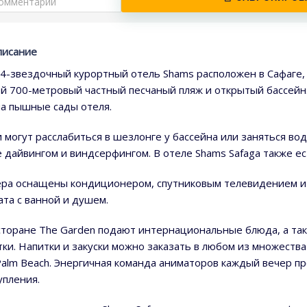
писание
 4-звездочный курортный отель Shams расположен в Сафаге, 
ей 700-метровый частный песчаный пляж и открытый бассейн
на пышные сады отеля.
и могут расслабиться в шезлонге у бассейна или заняться во
е дайвингом и виндсерфингом. В отеле Shams Safaga также ес
ра оснащены кондиционером, спутниковым телевидением и м
ата с ванной и душем.
сторане The Garden подают интернациональные блюда, а та
тки. Напитки и закуски можно заказать в любом из множества 
Palm Beach. Энергичная команда аниматоров каждый вечер 
упления.