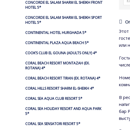
CONCORDE EL SALAM SHARM EL SHEIKH FRONT
HOTEL 5*
CONCORDE EL SALAM SHARM EL SHEIKH SPORT
О
HOTEL 5*
Этот
CONTINENTAL HOTEL HURGHADA 5*
гост
CONTINENTAL PLAZA AQUA BEACH 5*
или 
COOK’S CLUB EL GOUNA (ADULTS ONLY) 4*
Гост
CORAL BEACH RESORT MONTAZAH (EX.
числ
ROTANA) 4*
Номе
CORAL BEACH RESORT TIRAN (EX. ROTANA) 4*
комн
CORAL HILLS RESORT SHARM EL-SHEIKH 4*
В ре
CORAL SEA AQUA CLUB RESORT 5*
напи
CORAL SEA HOLIDAY RESORT AND AQUA PARK
бар 
5*
выст
CORAL SEA SENSATORI RESORT 5*