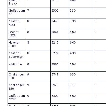
Bravo
Gulfstream
7
5500
5:30
1
G150
Citation
8
3440
3:30
1
XLS+
Learjet
8
3865
4:00
1
45XR
Hawker
8
5219
6:00
1
900XP
Citation
8
5272
4:30
1
Sovereign
Citation X
8
5686
5:00
1
Challenger
9
5741
6:30
1
300
Challenger
9
5926
5:15
1
350
Gulfstream
9
6300
5:00
1
G280