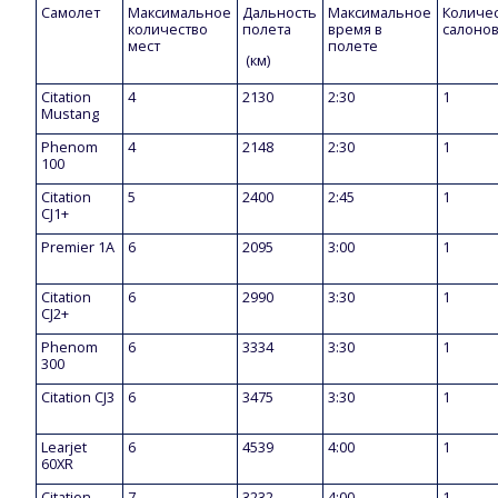
Самолет
Максимальное
Дальность
Maксимальное
Количе
количество
полета
время в
салоно
мест
полете
(км)
Citation
4
2130
2:30
1
Mustang
Phenom
4
2148
2:30
1
100
Citation
5
2400
2:45
1
CJ1+
Premier 1A
6
2095
3:00
1
Citation
6
2990
3:30
1
CJ2+
Phenom
6
3334
3:30
1
300
Citation CJ3
6
3475
3:30
1
Learjet
6
4539
4:00
1
60XR
Citation
7
3232
4:00
1