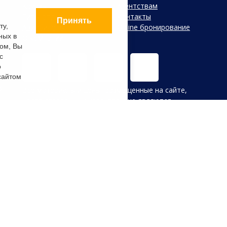
Круизы
Агентствам
Типы отдыха
Контакты
Принять
ту,
Авиабилеты
Online бронирование
ных в
О компании
ом, Вы
с
о
сайтом
х
Все материалы и цены, размещенные на сайте,
носят справочный характер и не являются
публичной офертой, определяемой положениями
Статьи 437 (2) Гражданского кодекса Российской
Федерации. В случае указания цен в УЕ, оплата
производится только в Российских рублях по
внутреннему курсу туроператора на день оплаты.
Обращаем ваше внимание, что в связи с резким
колебанием курсов валют на ММВБ внутренний
курс туроператора может изменяться в течение
дня. Убедительная просьба уточнять курс валют
перед оплатой!