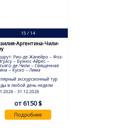
15 / 14
зилия-Аргентина-Чили-
ру
шрут: Рио-де-Жанейро – Фоз-
Игуасу – Буэнос-Айрес –
тьяго-де-Чили – Священная
ина – Куско – Лима
улярный экскурсионный тур
зды в любой день недели
1.2026 - 31.12.2026
от 6150 $
Подробнее