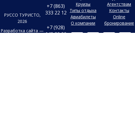
Круизы
Агентствам
+7 (863)
Типы отдыха
Контакты
333 22 12
РУССО ТУРИСТО,
Авиабилеты
Online
2026
О компании
бронирование
+7 (928)
Разработка сайта —
149 20 00
Фабрика турсайтов
+7 (800)
Все материалы и цены,
500 85 21
Политика
размещенные на сайте, носят
конфиденциальности
справочный характер и не
г. Ростов-на-
Дону
являются публичной офертой,
Согласие на
Безымянная
определяемой положениями
Балка, 352
обработку
Статьи 437 (2) Гражданского
конфиденциальных
Заказать
кодекса Российской Федерации.
данных
обратный
В случае указания цен в УЕ,
звонок
Старый сайт
оплата производится только в
Заявка на
Российских рублях по
подбор тура
внутреннему курсу
туроператора на день оплаты.
Обращаем ваше внимание, что
в связи с резким колебанием