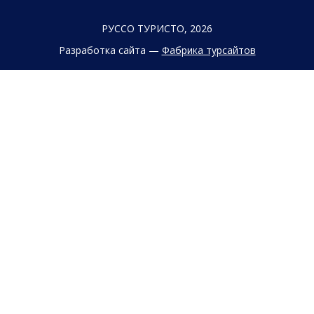
РУССО ТУРИСТО, 2026
Разработка сайта —
Фабрика турсайтов
Политика конфиденциальности
Согласие на обработку конфиденциальных данных
Старый сайт
+7 (863) 333 22 12
+7 (928) 149 20 00
+7 (800) 500 85 21
г. Ростов-на-Дону
Безымянная Балка, 352
Заказать обратный звонок
Заявка на подбор тура
Страны
Туристам
Круизы
Агентствам