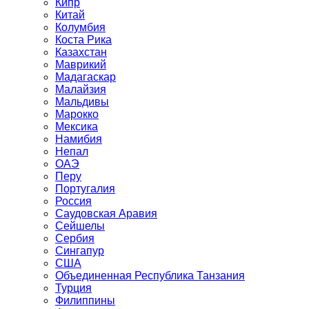
Кипр
Китай
Колумбия
Коста Рика
Казахстан
Маврикий
Мадагаскар
Малайзия
Мальдивы
Марокко
Мексика
Намибия
Непал
ОАЭ
Перу
Португалия
Россия
Саудовская Аравия
Сейшелы
Сербия
Сингапур
США
Объединенная Республика Танзания
Турция
Филиппины