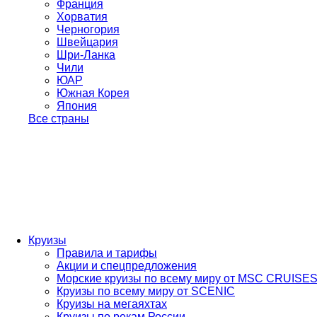
Франция
Хорватия
Черногория
Швейцария
Шри-Ланка
Чили
ЮАР
Южная Корея
Япония
Все страны
Круизы
Правила и тарифы
Акции и спецпредложения
Морские круизы по всему миру от MSC CRUISE
Круизы по всему миру от SCENIC
Круизы на мегаяхтах
Круизы по рекам России