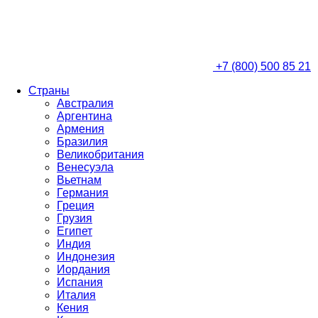
+7 (800) 500 85 21
Страны
Австралия
Аргентина
Армения
Бразилия
Великобритания
Венесуэла
Вьетнам
Германия
Греция
Грузия
Египет
Индия
Индонезия
Иордания
Испания
Италия
Кения