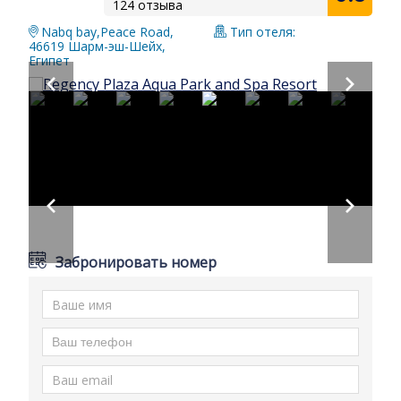
124 отзыва
Nabq bay,Peace Road,
Тип отеля:
46619 Шарм-эш-Шейх,
Египет
Забронировать номер